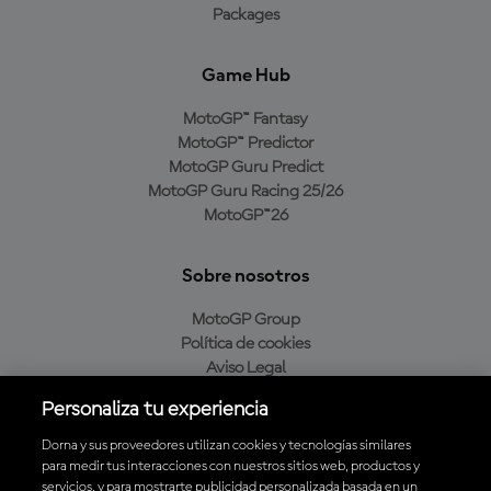
Packages
Game Hub
MotoGP™ Fantasy
MotoGP™ Predictor
MotoGP Guru Predict
MotoGP Guru Racing 25/26
MotoGP™26
Sobre nosotros
MotoGP Group
Política de cookies
Aviso Legal
Política de privacidad
Personaliza tu experiencia
Política de compra
Dorna y sus proveedores utilizan cookies y tecnologías similares
para medir tus interacciones con nuestros sitios web, productos y
servicios, y para mostrarte publicidad personalizada basada en un