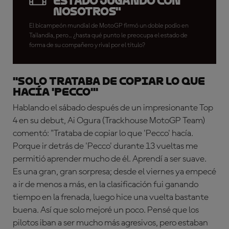
estado jugando con
nosotros"
El bicampeón mundial de MotoGP firmó un doble podio en
Tailandia, pero... ¿hasta qué punto le preocupa el estado de
forma de su compañero y rival por el título?
"Solo trataba de copiar lo que
hacía 'Pecco'"
Hablando el sábado después de un impresionante Top
4 en su debut, Ai Ogura (Trackhouse MotoGP Team)
comentó: "Trataba de copiar lo que 'Pecco' hacía.
Porque ir detrás de 'Pecco' durante 13 vueltas me
permitió aprender mucho de él. Aprendí a ser suave.
Es una gran, gran sorpresa; desde el viernes ya empecé
a ir de menos a más, en la clasificación fui ganando
tiempo en la frenada, luego hice una vuelta bastante
buena. Así que solo mejoré un poco. Pensé que los
pilotos iban a ser mucho más agresivos, pero estaban