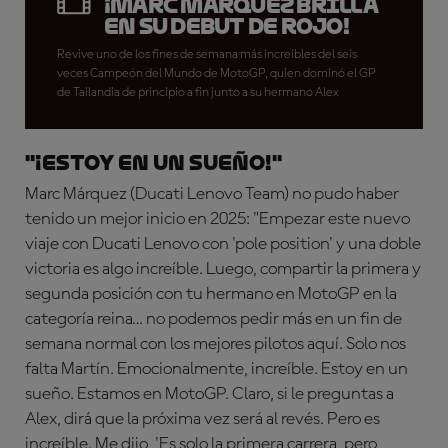
¡Marc Márquez brilla
en su debut de rojo!
Revive uno de los fines de semana más increíbles del seis
veces Campeón del Mundo de MotoGP, quien dominó el GP
de Tailandia de principio a fin junto a su hermano Alex
"¡Estoy en un sueño!"
Marc Márquez (Ducati Lenovo Team) no pudo haber
tenido un mejor inicio en 2025: "Empezar este nuevo
viaje con Ducati Lenovo con 'pole position' y una doble
victoria es algo increíble. Luego, compartir la primera y
segunda posición con tu hermano en MotoGP en la
categoría reina… no podemos pedir más en un fin de
semana normal con los mejores pilotos aquí. Solo nos
falta Martín. Emocionalmente, increíble. Estoy en un
sueño. Estamos en MotoGP. Claro, si le preguntas a
Alex, dirá que la próxima vez será al revés. Pero es
increíble. Me dijo, 'Es solo la primera carrera, pero