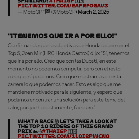
Spaniard!
#ThaiGP
🇹🇭
pic.twitter.com/EaprfoGAV3
— MotoGP™🏁 (@MotoGP)
March 2, 2025
"¡Tenemos que ir a por ello!"
Confirmando que los objetivos de Honda deben ser el
Top 5, Joan Mir (HRC Honda Castrol) dijo: "Sí, tenemos
que ir a por ello. Creo que con las Ducati, en este
momento no podemos competir, pero con el resto,
creo que sí podemos. Creo que mostramos en esta
carrera lo que podemos hacer. Esto es algo que me
mantiene motivado para la siguiente, y espero que
podamos encontrar una solución para este tema del
calor, porque honestamente, fue duro."
What a RACE 🤯 Let's take a look at
the Top 10 riders of this Grand
Prix 🏍️💨
#ThaiGP
🇹🇭
pic.twitter.com/1L0i2PWcn0