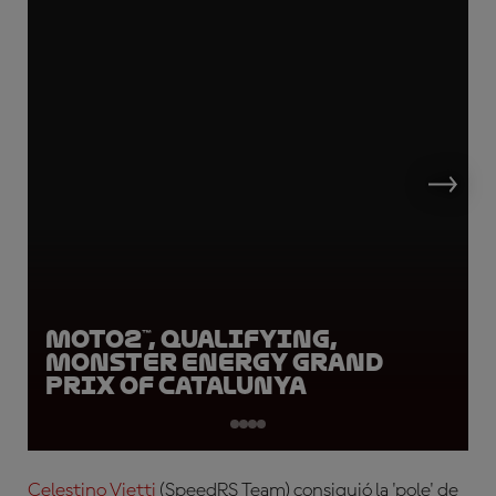
Moto2™, Qualifying,
Monster Energy Grand
Prix of Catalunya
Celestino Vietti
(SpeedRS Team)
consiguió la 'pole' de