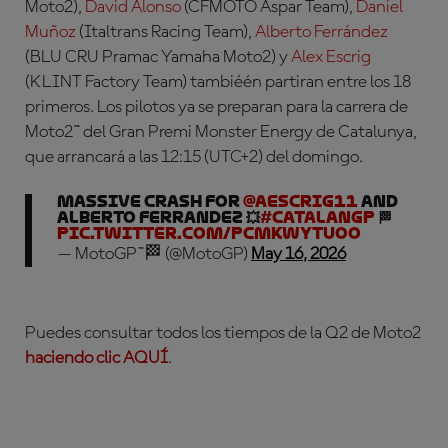
Moto2),
David Alonso
(CFMOTO Aspar Team),
Daniel
Muñoz
(Italtrans Racing Team),
Alberto Ferrández
(BLU CRU Pramac Yamaha Moto2) y
Alex Escrig
(KLINT Factory Team) tambiéén partiran entre los 18
primeros
. Los pilotos ya se preparan para la carrera de
Moto2™ del Gran Premi Monster Energy de Catalunya,
que arrancará a las 12:15 (UTC+2) del domingo.
MASSIVE crash for
@AEscrig11
and
Alberto Ferrandez 💥
#CatalanGP
🏁
pic.twitter.com/PcMkwytUOO
— MotoGP™🏁 (@MotoGP)
May 16, 2026
Puedes consultar todos los tiempos de la Q2 de Moto2
haciendo clic AQUÍ
.