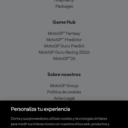
Hospitality
Packages
Game Hub
MotoGP™ Fantasy
MotoGP™ Predictor
MotoGP Guru Predict
MotoGP Guru Racing 25/26
MotoGP™26
Sobre nosotros
MotoGP Group
Política de cookies
Aviso Legal
Política de privacidad
Personaliza tu experiencia
Política de compra
Dorna y sus proveedores utilizan cookies y tecnologías similares
para medir tus interacciones con nuestros sitios web, productos y