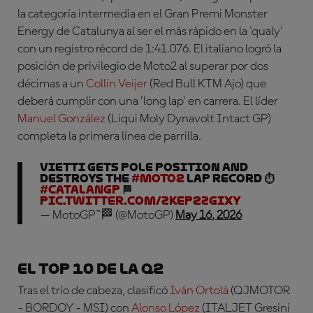
la categoría intermedia en el Gran Premi Monster
Energy de Catalunya al ser el más rápido en la 'qualy'
con un registro récord de 1:41.076. El italiano logró la
posición de privilegio de Moto2 al superar por dos
décimas a un
Collin Veijer
(Red Bull KTM Ajo) que
deberá cumplir con una 'long lap' en carrera
. El líder
Manuel González
(Liqui Moly Dynavolt Intact GP)
completa la primera línea de parrilla.
Vietti gets POLE POSITION and
destroys the
#Moto2
lap record ⏱️
#CatalanGP
🏁
pic.twitter.com/zkEp2zgIxy
— MotoGP™🏁 (@MotoGP)
May 16, 2026
El Top 10 de la Q2
Tras el trío de cabeza, clasificó
Iván Ortolá
(QJMOTOR
- BORDOY - MSI)
con
Alonso López
(ITALJET Gresini