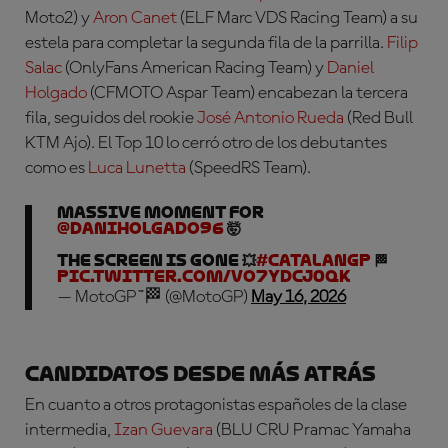
Moto2)
y
Aron Canet
(ELF Marc VDS Racing Team)
a su
estela para completar la segunda fila de la parrilla.
Filip
Salac
(OnlyFans American Racing Team)
y
Daniel
Holgado
(CFMOTO Aspar Team)
encabezan la tercera
fila, seguidos del rookie
José Antonio Rueda
(Red Bull
KTM Ajo)
. El Top 10 lo cerró otro de los debutantes
como es
Luca Lunetta
(SpeedRS Team)
.
MASSIVE moment for
@daniholgado96
🤯
The screen is GONE 💥
#CatalanGP
🏁
pic.twitter.com/VO7YdCj0qK
— MotoGP™🏁 (@MotoGP)
May 16, 2026
Candidatos desde más atrás
En cuanto a otros protagonistas españoles de la clase
intermedia,
Izan Guevara
(BLU CRU Pramac Yamaha