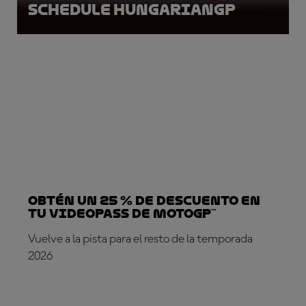
Schedule HungarianGP
tres primeros clasificados.
Obtén un 25 % de descuento en
tu VideoPass de MotoGP™
Vuelve a la pista para el resto de la temporada
2026
¡SUSCRÍBETE YA!