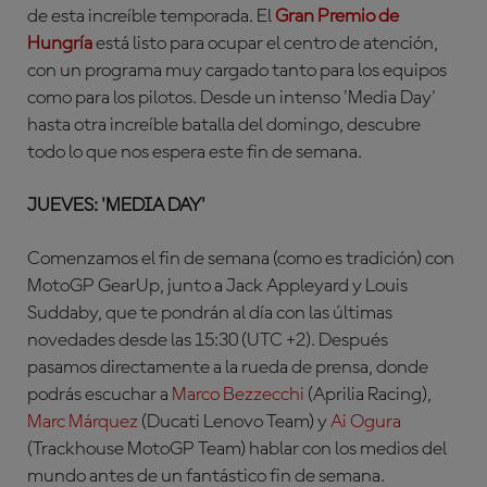
de esta increíble temporada. El
Gran Premio de
Hungría
está listo para ocupar el centro de atención,
con un programa muy cargado tanto para los equipos
como para los pilotos. Desde un intenso 'Media Day'
hasta otra increíble batalla del domingo, descubre
todo lo que nos espera este fin de semana.
JUEVES: 'MEDIA DAY'
Comenzamos el fin de semana (como es tradición) con
MotoGP GearUp, junto a Jack Appleyard y Louis
Suddaby, que te pondrán al día con las últimas
novedades desde las 15:30 (UTC +2). Después
pasamos directamente a la rueda de prensa, donde
podrás escuchar a
Marco Bezzecchi
(Aprilia Racing)
,
Marc Márquez
(Ducati Lenovo Team)
y
Ai Ogura
(Trackhouse MotoGP Team)
hablar con los medios del
mundo antes de un fantástico fin de semana.