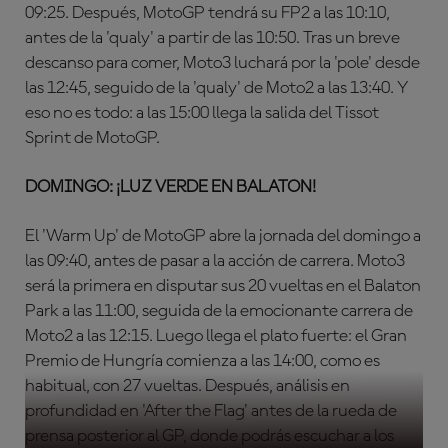
09:25. Después, MotoGP tendrá su FP2 a las 10:10,
antes de la 'qualy' a partir de las 10:50. Tras un breve
descanso para comer, Moto3 luchará por la 'pole' desde
las 12:45, seguido de la 'qualy' de Moto2 a las 13:40. Y
eso no es todo: a las 15:00 llega la salida del Tissot
Sprint de MotoGP.
DOMINGO: ¡LUZ VERDE EN BALATON!
El 'Warm Up' de MotoGP abre la jornada del domingo a
las 09:40, antes de pasar a la acción de carrera. Moto3
será la primera en disputar sus 20 vueltas en el Balaton
Park a las 11:00, seguida de la emocionante carrera de
Moto2 a las 12:15. Luego llega el plato fuerte: el Gran
Premio de Hungría comienza a las 14:00, como es
habitual, con 27 vueltas. Después, análisis en
profundidad en 'After the Flag' antes de la rueda de
prensa posterior al GP, donde podrás escuchar a los