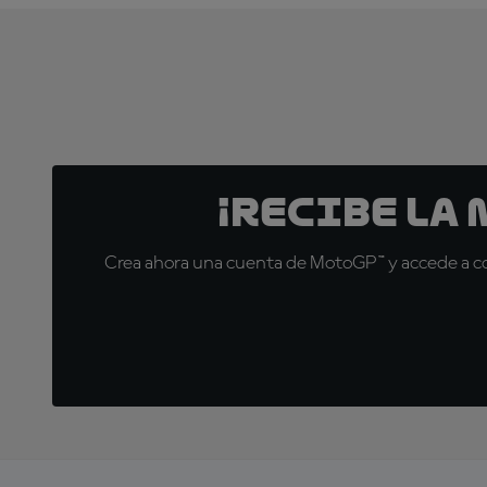
¡Recibe la
Crea ahora una cuenta de MotoGP™ y accede a con