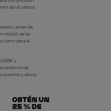
rada completa en
te dio el salto a
puesto, antes de
n realizó varias
da como para la
ldSBK y
 reciente ronda
os puestos y ahora
Obtén un
25 % de