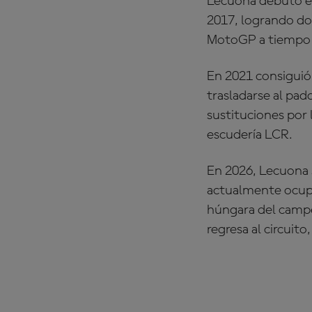
Lecuona debutó e
2017, logrando dos
MotoGP a tiempo
En 2021 consiguió 
trasladarse al pa
sustituciones por 
escudería LCR.
En 2026, Lecuona 
actualmente ocupa 
húngara del camp
regresa al circuit