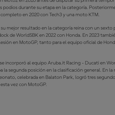
n Moto2 en 2016 antes de disputar su primera tempo
 podios durante su etapa en la categoría. Posteriormen
 completo en 2020 con
Tech3
y una moto KTM.
su mejor resultado en la categoría reina con un sexto 
ddock de WorldSBK en 2022 con
Honda
. En 2023 tambié
lesión en MotoGP, tanto para el equipo oficial de Hon
se incorporó al equipo
Aruba.it Racing - Ducati
en Wor
la segunda posición en la clasificación general. En la
eonato, celebrada en
Balaton Park
, logró tres segund
o, esta vez con MotoGP.