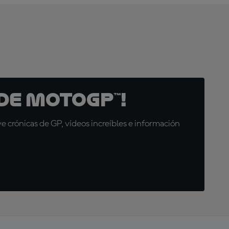
de MotoGP™!
 crónicas de GP, vídeos increíbles e información