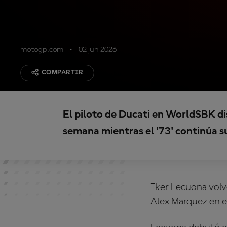
motogp.com
02 jun 2026
COMPARTIR
El piloto de Ducati en WorldSBK di
semana mientras el '73' continúa s
Iker Lecuona volv
Alex Marquez
en e