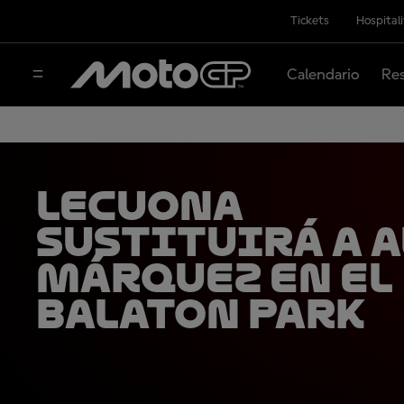
Tickets
Hospital
Calendario
Res
Lecuona
sustituirá a 
Márquez en el
Balaton Park