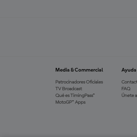
Media & Commercial
Ayuda
Patrocinadores Oficiales
Contac
TV Broadcast
FAQ
Qué es TimingPass™
Únete 
MotoGP™ Apps