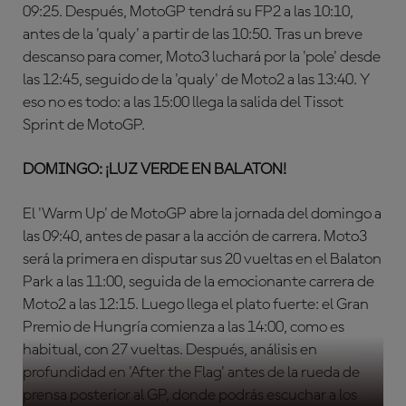
09:25. Después, MotoGP tendrá su FP2 a las 10:10,
antes de la 'qualy' a partir de las 10:50. Tras un breve
descanso para comer, Moto3 luchará por la 'pole' desde
las 12:45, seguido de la 'qualy' de Moto2 a las 13:40. Y
eso no es todo: a las 15:00 llega la salida del Tissot
Sprint de MotoGP.
DOMINGO: ¡LUZ VERDE EN BALATON!
El 'Warm Up' de MotoGP abre la jornada del domingo a
las 09:40, antes de pasar a la acción de carrera. Moto3
será la primera en disputar sus 20 vueltas en el Balaton
Park a las 11:00, seguida de la emocionante carrera de
Moto2 a las 12:15. Luego llega el plato fuerte: el Gran
Premio de Hungría comienza a las 14:00, como es
habitual, con 27 vueltas. Después, análisis en
profundidad en 'After the Flag' antes de la rueda de
prensa posterior al GP, donde podrás escuchar a los