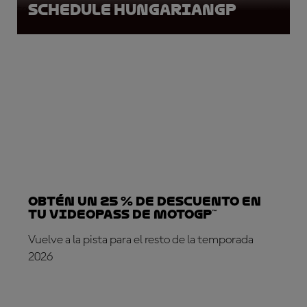
Schedule HungarianGP
tres primeros clasificados.
Obtén un 25 % de descuento en
tu VideoPass de MotoGP™
Vuelve a la pista para el resto de la temporada
2026
¡SUSCRÍBETE YA!