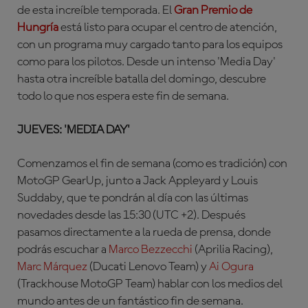
de esta increíble temporada. El
Gran Premio de
Hungría
está listo para ocupar el centro de atención,
con un programa muy cargado tanto para los equipos
como para los pilotos. Desde un intenso 'Media Day'
hasta otra increíble batalla del domingo, descubre
todo lo que nos espera este fin de semana.
JUEVES: 'MEDIA DAY'
Comenzamos el fin de semana (como es tradición) con
MotoGP GearUp, junto a Jack Appleyard y Louis
Suddaby, que te pondrán al día con las últimas
novedades desde las 15:30 (UTC +2). Después
pasamos directamente a la rueda de prensa, donde
podrás escuchar a
Marco Bezzecchi
(Aprilia Racing)
,
Marc Márquez
(Ducati Lenovo Team)
y
Ai Ogura
(Trackhouse MotoGP Team)
hablar con los medios del
mundo antes de un fantástico fin de semana.