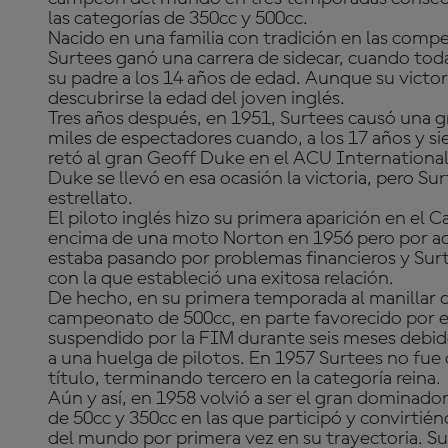
las categorías de 350cc y 500cc.
Nacido en una familia con tradición en las comp
Surtees ganó una carrera de sidecar, cuando tod
su padre a los 14 años de edad. Aunque su victor
descubrirse la edad del joven inglés.
Tres años después, en 1951, Surtees causó una g
miles de espectadores cuando, a los 17 años y si
retó al gran Geoff Duke en el ACU Internationa
Duke se llevó en esa ocasión la victoria, pero Su
estrellato.
El piloto inglés hizo su primera aparición en e
encima de una moto Norton en 1956 pero por aq
estaba pasando por problemas financieros y Sur
con la que estableció una exitosa relación.
De hecho, en su primera temporada al manillar 
campeonato de 500cc, en parte favorecido por 
suspendido por la FIM durante seis meses debid
a una huelga de pilotos. En 1957 Surtees no fue
título, terminando tercero en la categoría reina.
Aún y así, en 1958 volvió a ser el gran dominado
de 50cc y 350cc en las que participó y convirti
del mundo por primera vez en su trayectoria. Sur