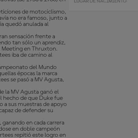
LUGAR DE NACIMIENTO
eticiones de motociclismo,
avía no era famoso, junto a
ia quedó anulada al
ran sensación frente a
endo tan sólo un aprendiz,
l Meeting en Thruxton.
rtees iba de camino al
l Campeonato del Mundo
uellas épocas la marca
tees se pasó a MV Agusta,
de la MV Agusta ganó el
el hecho de que Duke fue
o a sus muestras de apoyo
 capaz de defender su
r, ganando en cada carrera
éndose en doble campeón
tees repitió este logro en