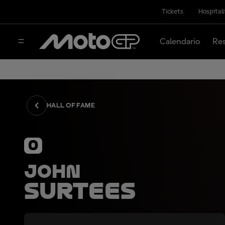
Tickets
Hospital
Calendario
Res
HALL OF FAME
0
John
Surtees