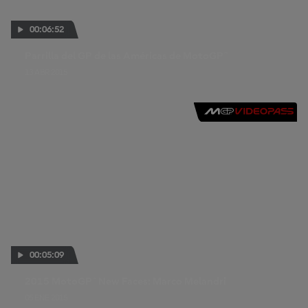
00:06:52
Parrilla del GP de las Américas de MotoGP™
13 ABR 2015
00:05:09
2015 MotoGP™ New Faces: Marco Melandri
05 ENE 2015