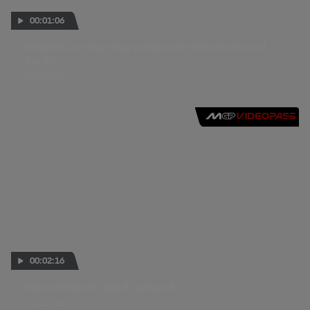
00:01:06
Melandri on returning to MotoGP with Gresini and
Aprilia
10 NOV 2014
00:02:16
Marco Melandri: 2010 reviewed
13 DIC 2010