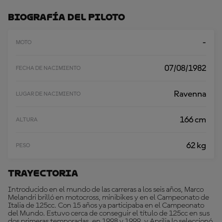
A
R
Biografía Del Piloto
M
Á
S
-
MOTO
07/08/1982
FECHA DE NACIMIENTO
Ravenna
LUGAR DE NACIMIENTO
166 cm
ALTURA
62 kg
PESO
Trayectoria
Introducido en el mundo de las carreras a los seis años, Marco
Melandri brilló en motocross, minibikes y en el Campeonato de
Italia de 125cc. Con 15 años ya participaba en el Campeonato
del Mundo. Estuvo cerca de conseguir el título de 125cc en sus
dos primeras temporadas, en 1998 y 1999, y Aprilia lo seleccionó