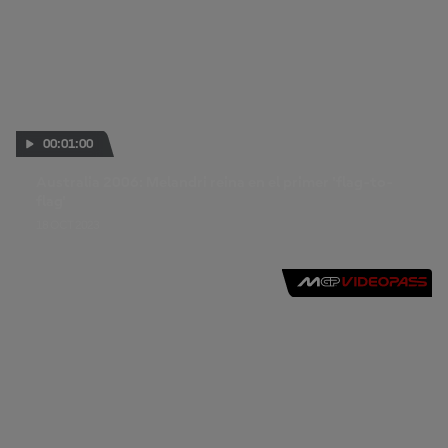
00:01:00
Australia 2006: Melandri reina en el primer 'flag-to-
flag'
18 OCT 2023