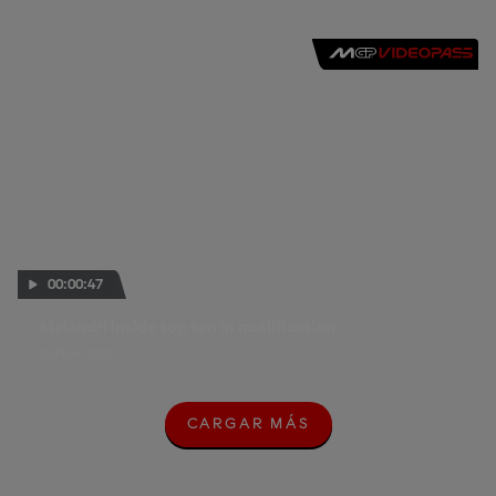
00:00:47
Melandri inside top ten in qualification
06 NOV 2010
CARGAR MÁS
C
A
R
G