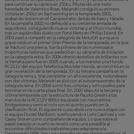
para continuar su carrera en 250cc. Pilotando una moto
heredada de Valentino Rossi, Melandri consiguió su primera
victoria en 250cc en Sachsenring en la temporada 2001,
acabando tercero en el Campeonato, detrás de Kato y Harada.
En la campaña 2002 no defraudó a su creciente armada de
seguidores, consiguiendo nueve victorias y el título mundial,
tras un espléndido duelo con Fonsi Nieto en Phillip Island. En
2003 pasó a competir en la categoría de MotoGP, aunque la
grave caída en el primer Gran Premio de la temporada, en la que
se fracturó una pierna, fue la primera de las numerosas e
inoportunas lesiones que padeció en su campaña de iniciación
en la categoría reina. En 2004 ofreció destellos de brillantez con
la Yamaha pero fue en 2005 cuando, a los mandos una Honda
RC211V del equipo Telefónica Movistar Honda, se convirtió en la
gran revelación de la temporada. En su tercera campaña en la
categoría reina y, tras completar un año excelente, redondeado
con dos victorias, Melandri se alzó con el subcampeonato de la
categoría reina. En 2006 sumó tres victorias y ocho podios para
terminar en la cuarta plaza final. En 2007 disputó la tercera y
última temporada con la estructura de Fausto Gresini a los
mandos de la RC212V 800cc equipada con neumáticos
Bridgestone y cerró el ciclo con el quinto puesto en la
clasificación final. El siguiente curso abrió una nueva etapa con
el equipo Ducati Marlboro, sustituyendo a Loris Capirossi y con
Casey Stoner como compañero de equipo. Lo que sobre el
papel parecía un sueño se reveló como una pesadilla al
encontrar dificultades insalvables para adaptarse a la
Desmosedici GP8. Tras una campaña sin resultados positivos, el