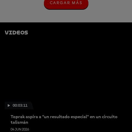
CARGAR MÁS
C
A
R
G
A
R
Videos
M
Á
S
00:03:11
Toprak aspira a "un resultado especial" en un circuito
talismán
04 JUN 2026