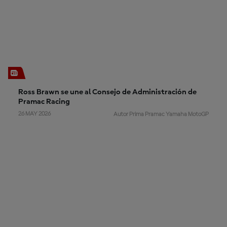
Ross Brawn se une al Consejo de Administración de
Pramac Racing
26 MAY 2026
Autor Prima Pramac Yamaha MotoGP