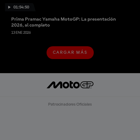
01:54:50
Prima Pramac Yamaha MotoGP: La presentación
2026, al completo
13 ENE 2026
CARGAR MÁS
C
A
R
G
A
R
M
Á
S
Patrocinadores Oficiales