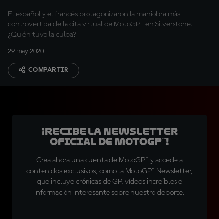
El español y el francés protagonizaron la maniobra más
controvertida de la cita virtual de MotoGP™ en Silverstone.
¿Quién tuvo la culpa?
29 may 2020
COMPARTIR
¡Recibe la Newsletter
oficial de MotoGP™!
Crea ahora una cuenta de MotoGP™ y accede a
contenidos exclusivos, como la MotoGP™ Newsletter,
que incluye crónicas de GP, vídeos increíbles e
información interesante sobre nuestro deporte.