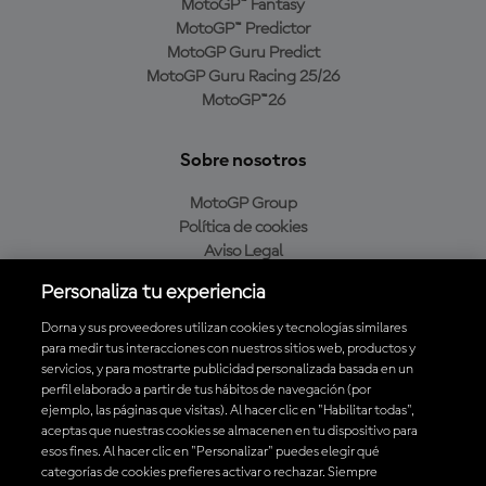
MotoGP™ Fantasy
MotoGP™ Predictor
MotoGP Guru Predict
MotoGP Guru Racing 25/26
MotoGP™26
Sobre nosotros
MotoGP Group
Política de cookies
Aviso Legal
Política de privacidad
Personaliza tu experiencia
Política de compra
Dorna y sus proveedores utilizan cookies y tecnologías similares
para medir tus interacciones con nuestros sitios web, productos y
servicios, y para mostrarte publicidad personalizada basada en un
Descarga la aplicación oficial de MotoGP™
perfil elaborado a partir de tus hábitos de navegación (por
ejemplo, las páginas que visitas). Al hacer clic en "Habilitar todas",
aceptas que nuestras cookies se almacenen en tu dispositivo para
esos fines. Al hacer clic en "Personalizar" puedes elegir qué
categorías de cookies prefieres activar o rechazar. Siempre