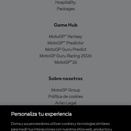
Hospitality
Packages
Game Hub
MotoGP™ Fantasy
MotoGP™ Predictor
MotoGP Guru Predict
MotoGP Guru Racing 25/26
MotoGP™26
Sobre nosotros
MotoGP Group
Política de cookies
Aviso Legal
Política de privacidad
Personaliza tu experiencia
Política de compra
Dorna y sus proveedores utilizan cookies y tecnologías similares
para medir tus interacciones con nuestros sitios web, productos y