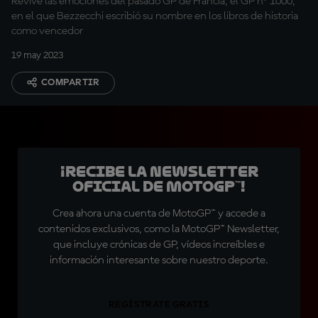
Revive las emociones del pasado GP de Francia, el GP nº 1000,
en el que Bezzecchi escribió su nombre en los libros de historia
como vencedor
19 may 2023
COMPARTIR
¡Recibe la Newsletter
oficial de MotoGP™!
Crea ahora una cuenta de MotoGP™ y accede a
contenidos exclusivos, como la MotoGP™ Newsletter,
que incluye crónicas de GP, vídeos increíbles e
información interesante sobre nuestro deporte.
REGÍSTRATE GRATIS