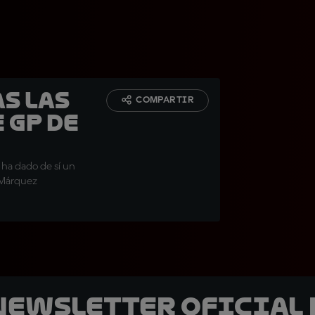
as las
COMPARTIR
 GP de
ha dado de sí un
 Márquez
 Newsletter oficial 