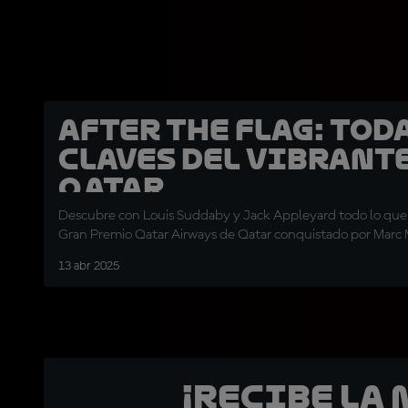
After the Flag: Tod
claves del vibrante
Qatar
Descubre con Louis Suddaby y Jack Appleyard todo lo que 
Gran Premio Qatar Airways de Qatar conquistado por Marc
13 abr 2025
¡Recibe la