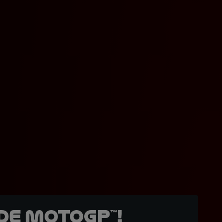
de MotoGP™!