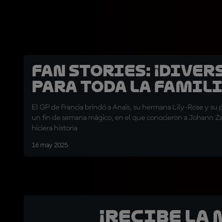
Fan Stories: ¡Diver
para toda la famili
El GP de Francia brindó a Anaïs, su hermana Lily-Rose y s
un fin de semana mágico, en el que conocieron a Johann Z
hiciera historia
16 may 2025
¡Recibe la