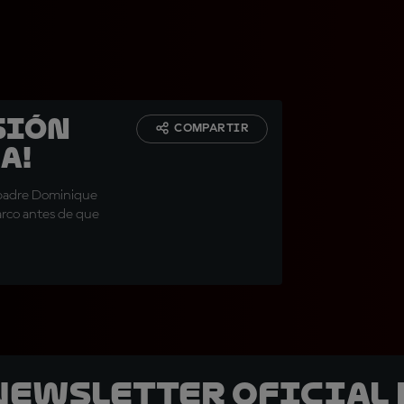
sión
COMPARTIR
a!
u padre Dominique
arco antes de que
 Newsletter oficial 