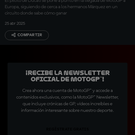
El piloto de Ducati se pone a punto en la llegada de MotoGP a
Europa, siguiendo de cerca a los hermanos Márquez en un
circuito donde sabe cómo ganar
25 abr 2025
COMPARTIR
¡Recibe la Newsletter
oficial de MotoGP™!
Crea ahora una cuenta de MotoGP™ y accede a
contenidos exclusivos, como la MotoGP™ Newsletter,
que incluye crónicas de GP, vídeos increíbles e
información interesante sobre nuestro deporte.
REGÍSTRATE GRATIS