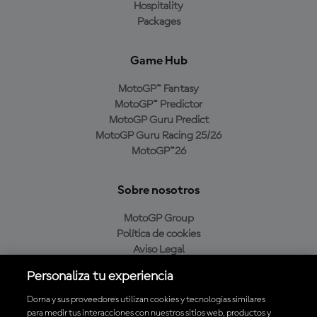
Hospitality
Packages
Game Hub
MotoGP™ Fantasy
MotoGP™ Predictor
MotoGP Guru Predict
MotoGP Guru Racing 25/26
MotoGP™26
Sobre nosotros
MotoGP Group
Política de cookies
Aviso Legal
Política de privacidad
Personaliza tu experiencia
Política de compra
Dorna y sus proveedores utilizan cookies y tecnologías similares
para medir tus interacciones con nuestros sitios web, productos y