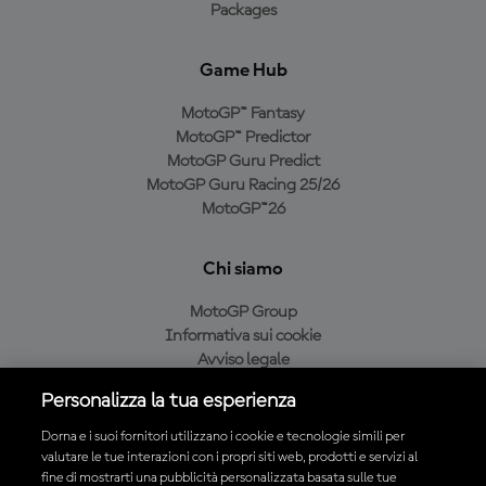
Packages
Game Hub
MotoGP™ Fantasy
MotoGP™ Predictor
MotoGP Guru Predict
MotoGP Guru Racing 25/26
MotoGP™26
Chi siamo
MotoGP Group
Informativa sui cookie
Avviso legale
Informativa sulla privacy
Personalizza la tua esperienza
Condizioni di acquisto
Dorna e i suoi fornitori utilizzano i cookie e tecnologie simili per
valutare le tue interazioni con i propri siti web, prodotti e servizi al
fine di mostrarti una pubblicità personalizzata basata sulle tue