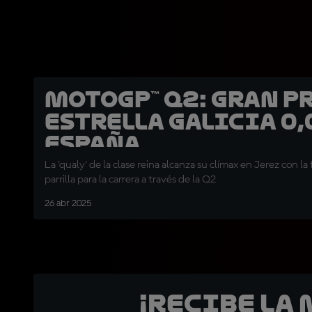
MotoGP™ Q2: Gran P
Estrella Galicia 0,
España
La 'qualy' de la clase reina alcanza su clímax en Jerez con la
parrilla para la carrera a través de la Q2
26 abr 2025
¡Recibe la