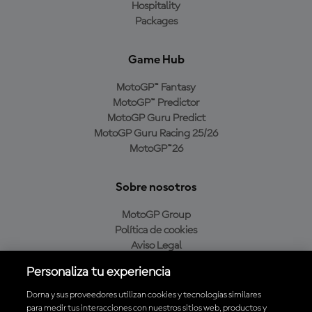
Hospitality
Packages
Game Hub
MotoGP™ Fantasy
MotoGP™ Predictor
MotoGP Guru Predict
MotoGP Guru Racing 25/26
MotoGP™26
Sobre nosotros
MotoGP Group
Política de cookies
Aviso Legal
Política de privacidad
Personaliza tu experiencia
Política de compra
Dorna y sus proveedores utilizan cookies y tecnologías similares
para medir tus interacciones con nuestros sitios web, productos y