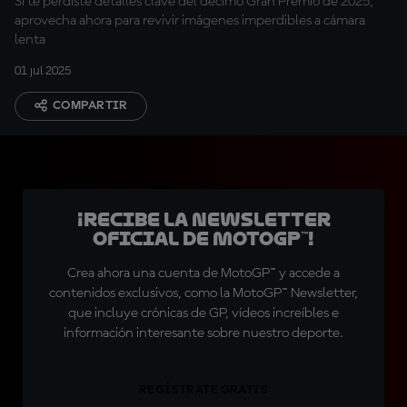
Si te perdiste detalles clave del décimo Gran Premio de 2025,
aprovecha ahora para revivir imágenes imperdibles a cámara
lenta
01 jul 2025
COMPARTIR
¡Recibe la Newsletter
oficial de MotoGP™!
Crea ahora una cuenta de MotoGP™ y accede a
contenidos exclusivos, como la MotoGP™ Newsletter,
que incluye crónicas de GP, vídeos increíbles e
información interesante sobre nuestro deporte.
REGÍSTRATE GRATIS