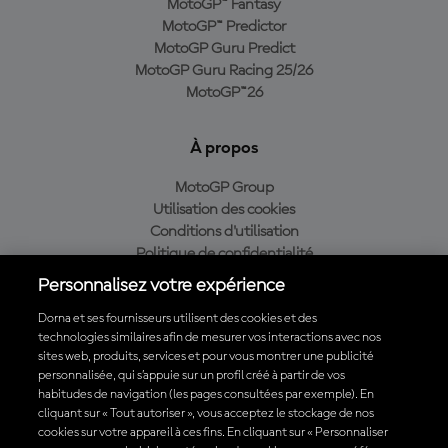
MotoGP™ Fantasy
MotoGP™ Predictor
MotoGP Guru Predict
MotoGP Guru Racing 25/26
MotoGP™26
À propos
MotoGP Group
Utilisation des cookies
Conditions d'utilisation
Politique de confidentialité
Politique d’achat
Personnalisez votre expérience
Dorna et ses fournisseurs utilisent des cookies et des
technologies similaires afin de mesurer vos interactions avec nos
sites web, produits, services et pour vous montrer une publicité
Télécharger l'appli officielle du MotoGP™
personnalisée, qui s’appuie sur un profil créé à partir de vos
habitudes de navigation (les pages consultées par exemple). En
cliquant sur « Tout autoriser », vous acceptez le stockage de nos
cookies sur votre appareil à ces fins. En cliquant sur « Personnaliser