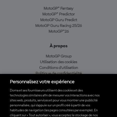
MotoGP™ Fantasy
MotoGP™ Predictor
MotoGP Guru Predict
MotoGP Guru Racing 25/26
MotoGP™26
À propos
MotoGP Group
Utilisation des cookies
Conditions d'utilisation
Politique de confidentialité
Politique d’achat
Personnalisez votre expérience
Dorna et ses fournisseurs utilisent des cookies et des
technologies similaires afin de mesurer vos interactions avec nos
sites web, produits, services et pour vous montrer une publicité
Télécharger l'appli officielle du MotoGP™
personnalisée, qui s’appuie sur un profil créé à partir de vos
habitudes de navigation (les pages consultées par exemple). En
cliquant sur « Tout autoriser », vous acceptez le stockage de nos