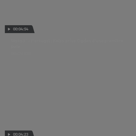
00:04:54
Moto3™ - Portugal : Kelso prive Ogden d'une première
pole
08 NOV. 2025
00:04:23