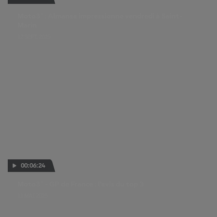
Moto3™ : Almansa impressionne vendredi à Saint-
Marin
12 SEPT. 2025
00:06:24
Moto3™ - GP de France : l'avis du top 3
11 MAI 2025