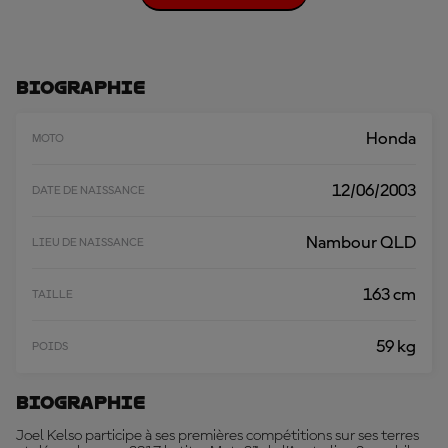
H
A
R
G
E
Biographie
R
P
L
Honda
MOTO
U
S
12/06/2003
DATE DE NAISSANCE
Nambour QLD
LIEU DE NAISSANCE
163 cm
TAILLE
59 kg
POIDS
Biographie
Joel Kelso participe à ses premières compétitions sur ses terres