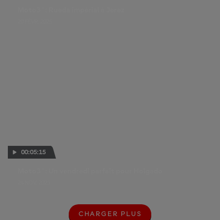
Moto3™ : Rueda impérial à Jerez
20 FÉVR. 2025
00:05:15
Moto3™ : Un vendredi parfait pour Holgado
24 NOV. 2023
CHARGER PLUS
C