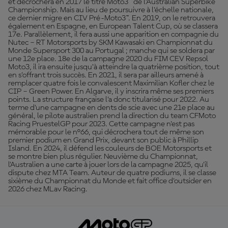
et décrochera en 2017 le titre Moto3™ de l’Australian Superbike
Championship. Mais au lieu de poursuivre à l’échelle nationale,
ce dernier migre en CIV Pré-Moto3™. En 2019, on le retrouvera
également en Espagne, en European Talent Cup, où se classera
17e. Parallèlement, il fera aussi une apparition en compagnie du
Nutec – RT Motorsports by SKM Kawasaki en Championnat du
Monde Supersport 300 au Portugal ; manche qui se soldera par
une 12e place. 18e de la campagne 2020 du FIM CEV Repsol
Moto3, il ira ensuite jusqu’à atteindre la quatrième position, tout
en s’offrant trois succès. En 2021, il sera par ailleurs amené à
remplacer quatre fois le convalescent Maximilian Kofler chez le
CIP – Green Power. En Algarve, il y inscrira même ses premiers
points. La structure française l’a donc titularisé pour 2022. Au
terme d'une campagne en dents de scie avec une 21e place au
général, le pilote australien prend la direction du team CFMoto
Racing PruestelGP pour 2023. Cette campagne n'est pas
mémorable pour le n°66, qui décrochera tout de même son
premier podium en Grand Prix, devant son public à Phillip
Island. En 2024, il défend les couleurs de BOE Motorsports et
se montre bien plus régulier. Neuvième du Championnat,
l'Australien a une carte à jouer lors de la campagne 2025, qu'il
dispute chez MTA Team. Auteur de quatre podiums, il se classe
sixième du Championnat du Monde et fait office d'outsider en
2026 chez MLav Racing.