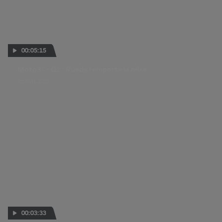
00:05:15
Moto3™ - Q2 : Rueda remporte la mise
26 AVR. 2025
00:03:33