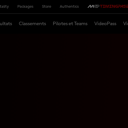
tality
Packages
Store
Authentics
ultats
Classements
Pilotes et Teams
VideoPass
Vi