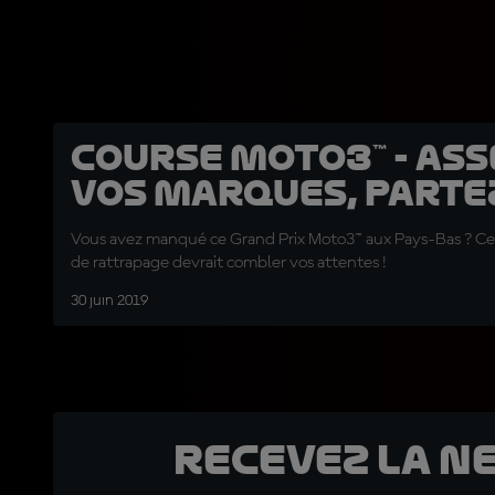
Course Moto3™ - Asse
vos marques, partez
Vous avez manqué ce Grand Prix Moto3™ aux Pays-Bas ? Ce
de rattrapage devrait combler vos attentes !
30 juin 2019
Recevez la N