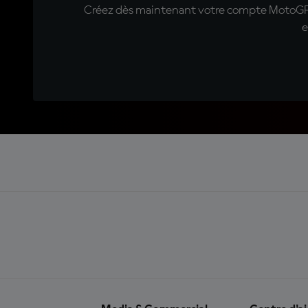
Créez dès maintenant votre compte MotoGP™ e
e