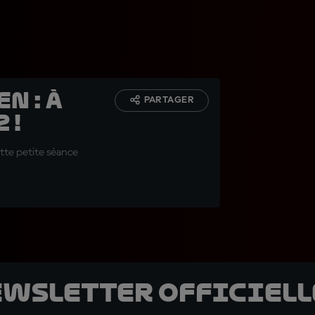
n : À
PARTAGER
 !
tte petite séance
ewsletter officielle