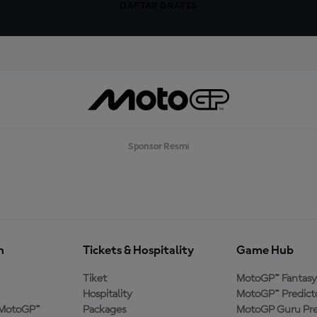
DAFTAR GRATIS
Sponsor Resmi
n
Tickets & Hospitality
Game Hub
Tiket
MotoGP™ Fantasy
Hospitality
MotoGP™ Predict
MotoGP™
Packages
MotoGP Guru Pre