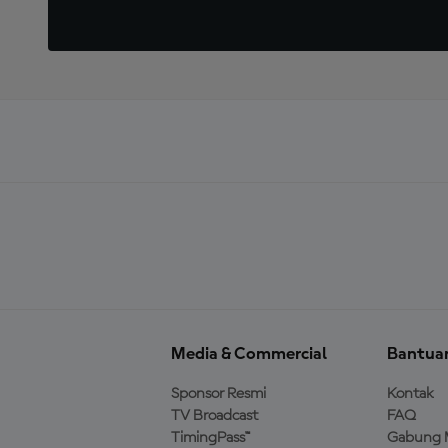
Media & Commercial
Bantua
Sponsor Resmi
Kontak
TV Broadcast
FAQ
TimingPass™
Gabung 