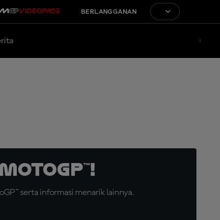
BERLANGGANAN
rita
MotoGP™!
GP™ serta informasi menarik lainnya.