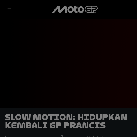
SLOW MOTION: Hidupkan
Kembali GP Prancis