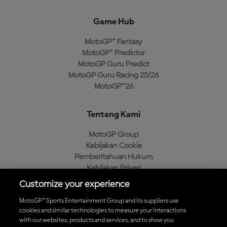
Game Hub
MotoGP™ Fantasy
MotoGP™ Predictor
MotoGP Guru Predict
MotoGP Guru Racing 25/26
MotoGP™26
Tentang Kami
MotoGP Group
Kebijakan Cookie
Pemberitahuan Hukum
Kebijakan Privasi
Kebijakan Pembelian
Customize your experience
MotoGP™ Sports Entertainment Group and its suppliers use
cookies and similar technologies to measure your interactions
with our websites, products and services, and to show you
Unduh Aplikasi Resmi MotoGP™