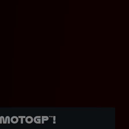
MotoGP™!