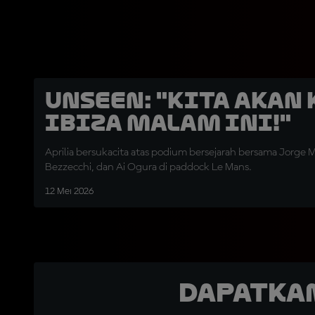
UNSEEN: "Kita Akan 
Ibiza Malam Ini!"
Aprilia bersukacita atas podium bersejarah bersama Jorge M
Bezzecchi, dan Ai Ogura di paddock Le Mans.
12 Mei 2026
Dapatka