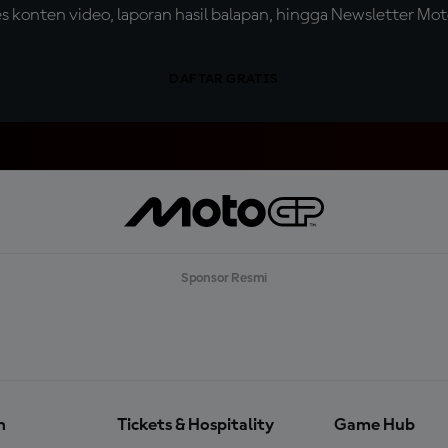
konten video, laporan hasil balapan, hingga Newsletter Moto
DAFTAR GRATIS
Sponsor Resmi
n
Tickets & Hospitality
Game Hub