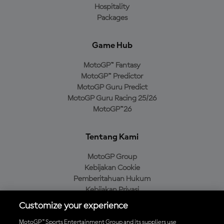
Hospitality
Packages
Game Hub
MotoGP™ Fantasy
MotoGP™ Predictor
MotoGP Guru Predict
MotoGP Guru Racing 25/26
MotoGP™26
Tentang Kami
MotoGP Group
Kebijakan Cookie
Pemberitahuan Hukum
Kebijakan Privasi
Kebijakan Pembelian
Customize your experience
MotoGP™ Sports Entertainment Group and its suppliers use