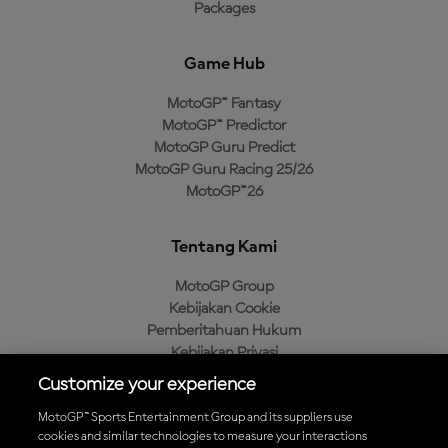
Packages
Game Hub
MotoGP™ Fantasy
MotoGP™ Predictor
MotoGP Guru Predict
MotoGP Guru Racing 25/26
MotoGP™26
Tentang Kami
MotoGP Group
Kebijakan Cookie
Pemberitahuan Hukum
Kebijakan Privasi
Kebijakan Pembelian
Customize your experience
MotoGP™ Sports Entertainment Group and its suppliers use
cookies and similar technologies to measure your interactions