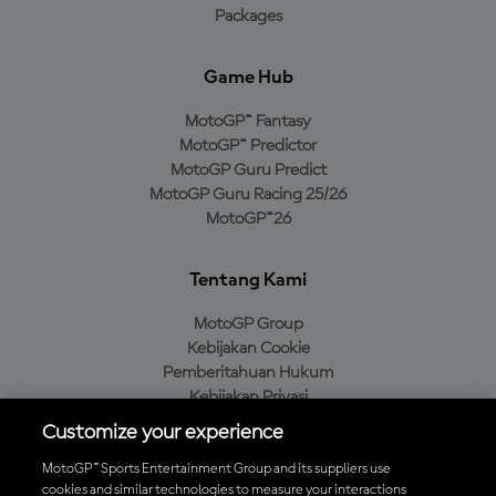
Packages
Game Hub
MotoGP™ Fantasy
MotoGP™ Predictor
MotoGP Guru Predict
MotoGP Guru Racing 25/26
MotoGP™26
Tentang Kami
MotoGP Group
Kebijakan Cookie
Pemberitahuan Hukum
Kebijakan Privasi
Kebijakan Pembelian
Customize your experience
MotoGP™ Sports Entertainment Group and its suppliers use
cookies and similar technologies to measure your interactions