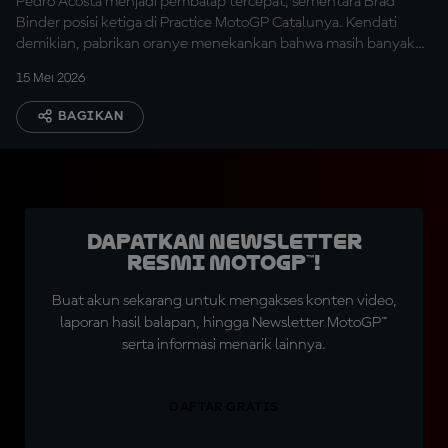
Pedro Acosta menjadi pembalap tercepat, sementara Brad
Binder posisi ketiga di Practice MotoGP Catalunya. Kendati
demikian, pabrikan oranye menekankan bahwa masih banyak
hal yang perlu ditingkatkan.
15 Mei 2026
BAGIKAN
Dapatkan Newsletter
Resmi MotoGP™!
Buat akun sekarang untuk mengakses konten video,
laporan hasil balapan, hingga Newsletter MotoGP™
serta informasi menarik lainnya.
DAFTAR GRATIS