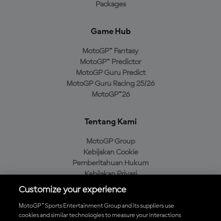
Packages
Game Hub
MotoGP™ Fantasy
MotoGP™ Predictor
MotoGP Guru Predict
MotoGP Guru Racing 25/26
MotoGP™26
Tentang Kami
MotoGP Group
Kebijakan Cookie
Pemberitahuan Hukum
Kebijakan Privasi
Kebijakan Pembelian
Customize your experience
MotoGP™ Sports Entertainment Group and its suppliers use
cookies and similar technologies to measure your interactions