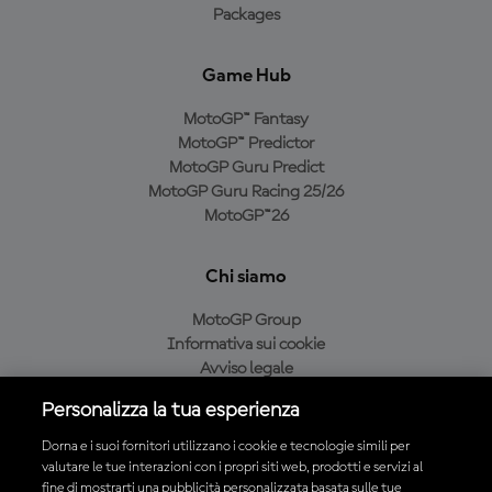
Packages
Game Hub
MotoGP™ Fantasy
MotoGP™ Predictor
MotoGP Guru Predict
MotoGP Guru Racing 25/26
MotoGP™26
Chi siamo
MotoGP Group
Informativa sui cookie
Avviso legale
Informativa sulla privacy
Personalizza la tua esperienza
Condizioni di acquisto
Dorna e i suoi fornitori utilizzano i cookie e tecnologie simili per
valutare le tue interazioni con i propri siti web, prodotti e servizi al
fine di mostrarti una pubblicità personalizzata basata sulle tue