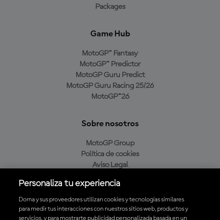
Packages
Game Hub
MotoGP™ Fantasy
MotoGP™ Predictor
MotoGP Guru Predict
MotoGP Guru Racing 25/26
MotoGP™26
Sobre nosotros
MotoGP Group
Política de cookies
Aviso Legal
Política de privacidad
Personaliza tu experiencia
Política de compra
Dorna y sus proveedores utilizan cookies y tecnologías similares
para medir tus interacciones con nuestros sitios web, productos y
servicios, y para mostrarte publicidad personalizada basada en un