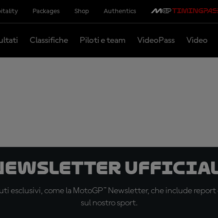
itality
Packages
Shop
Authentics
ultati
Classifiche
Piloti e team
VideoPass
Video
 newsletter ufficial
ti esclusivi, come la MotoGP™ Newsletter, che include report de
sul nostro sport.