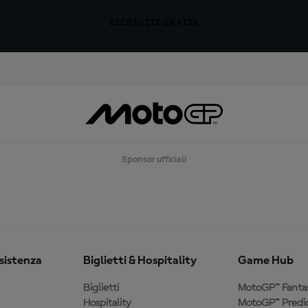
ISCRIVITI GRATIS
Sponsor ufficiali
ssistenza
Biglietti & Hospitality
Game Hub
Biglietti
MotoGP™ Fanta
Hospitality
MotoGP™ Predic