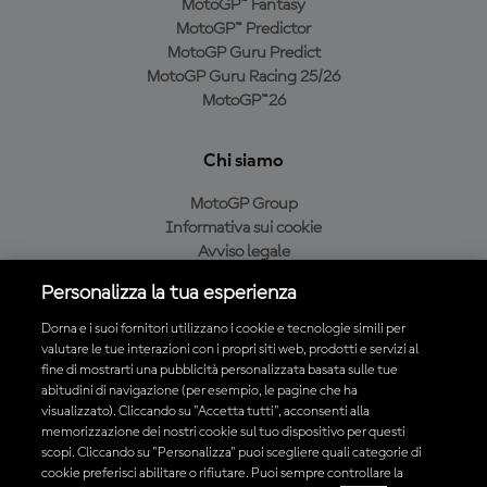
MotoGP™ Fantasy
MotoGP™ Predictor
MotoGP Guru Predict
MotoGP Guru Racing 25/26
MotoGP™26
Chi siamo
MotoGP Group
Informativa sui cookie
Avviso legale
Informativa sulla privacy
Personalizza la tua esperienza
Condizioni di acquisto
Dorna e i suoi fornitori utilizzano i cookie e tecnologie simili per
valutare le tue interazioni con i propri siti web, prodotti e servizi al
fine di mostrarti una pubblicità personalizzata basata sulle tue
Scarica l'app ufficiale MotoGP™
abitudini di navigazione (per esempio, le pagine che ha
visualizzato). Cliccando su "Accetta tutti", acconsenti alla
memorizzazione dei nostri cookie sul tuo dispositivo per questi
scopi. Cliccando su "Personalizza" puoi scegliere quali categorie di
cookie preferisci abilitare o rifiutare. Puoi sempre controllare la