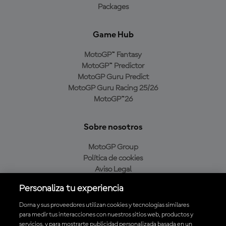
Packages
Game Hub
MotoGP™ Fantasy
MotoGP™ Predictor
MotoGP Guru Predict
MotoGP Guru Racing 25/26
MotoGP™26
Sobre nosotros
MotoGP Group
Política de cookies
Aviso Legal
Política de privacidad
Personaliza tu experiencia
Política de compra
Dorna y sus proveedores utilizan cookies y tecnologías similares
para medir tus interacciones con nuestros sitios web, productos y
servicios, y para mostrarte publicidad personalizada basada en un