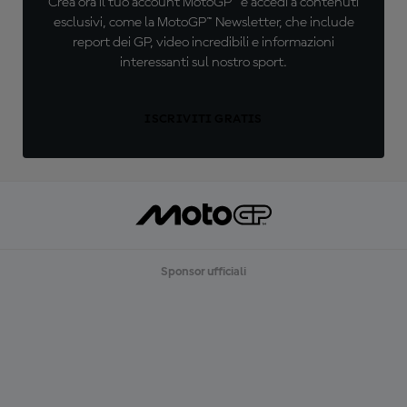
Crea ora il tuo account MotoGP™ e accedi a contenuti
esclusivi, come la MotoGP™ Newsletter, che include
report dei GP, video incredibili e informazioni
interessanti sul nostro sport.
ISCRIVITI GRATIS
Sponsor ufficiali