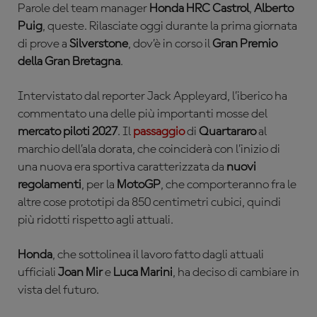
Parole del team manager
Honda HRC Castrol
,
Alberto
Puig
, queste. Rilasciate oggi durante la prima giornata
di prove a
Silverstone
, dov’è in corso il
Gran Premio
della Gran Bretagna
.
Intervistato dal reporter Jack Appleyard, l’iberico ha
commentato una delle più importanti mosse del
mercato piloti 2027
. Il
passaggio
di
Quartararo
al
marchio dell’ala dorata, che coinciderà con l’inizio di
una nuova era sportiva caratterizzata da
nuovi
regolamenti
, per la
MotoGP
, che comporteranno fra le
altre cose prototipi da 850 centimetri cubici, quindi
più ridotti rispetto agli attuali.
Honda
, che sottolinea il lavoro fatto dagli attuali
ufficiali
Joan Mir
e
Luca Marini
, ha deciso di cambiare in
vista del futuro.