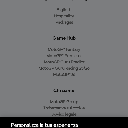
Biglietti
Hospitality
Packages
Game Hub
MotoGP™ Fantasy
MotoGP™ Predictor
MotoGP Guru Predict
MotoGP Guru Racing 25/26
MotoGP™26
Chi siamo
MotoGP Group
Informativa sui cookie
Avviso legale
Informativa sulla privacy
Personalizza la tua esperienza
Condizioni di acquisto