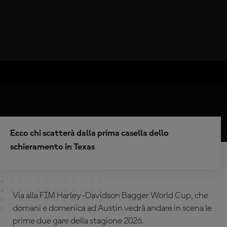
Ecco chi scatterà dalla prima casella dello
schieramento in Texas
Via alla FIM Harley-Davidson Bagger World Cup, che
domani e domenica ad Austin vedrà andare in scena le
prime due gare della stagione 2026.