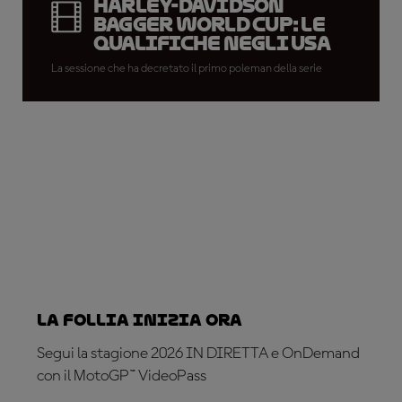
Harley-Davidson
Bagger World Cup: le
qualifiche negli USA
La sessione che ha decretato il primo poleman della serie
La follia inizia ora
Segui la stagione 2026 IN DIRETTA e OnDemand
con il MotoGP™ VideoPass