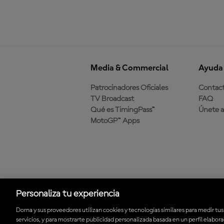
Media & Commercial
Ayuda
Patrocinadores Oficiales
Contac
TV Broadcast
FAQ
Qué es TimingPass™
Únete 
MotoGP™ Apps
Descarga la aplicación
oficial de MotoGP™
Personaliza tu experiencia
Dorna y sus proveedores utilizan cookies y tecnologías similares para medir tus
servicios, y para mostrarte publicidad personalizada basada en un perfil elabor