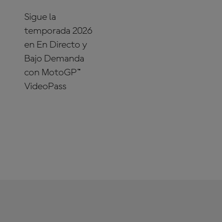
Sigue la
temporada 2026
en En Directo y
Bajo Demanda
con MotoGP™
VideoPass
¡SUSCRÍBETE
YA!