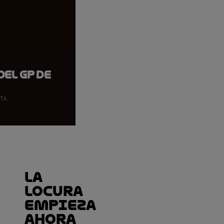
del GP de
OTA
La
locura
empieza
ahora