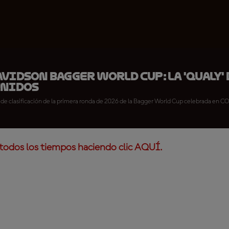
vidson Bagger World Cup: La 'qualy' 
Unidos
n de clasificación de la primera ronda de 2026 de la Bagger World Cup celebrada en C
todos los tiempos haciendo clic AQUÍ.