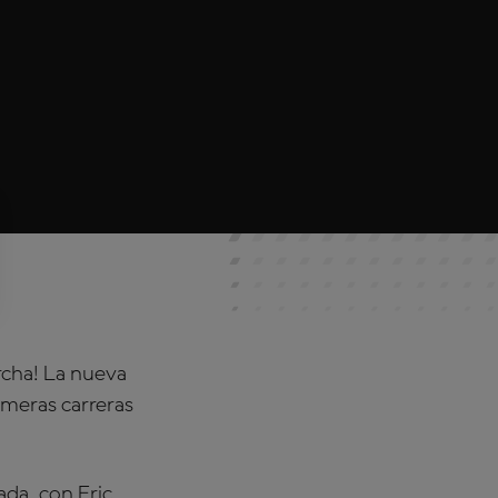
cha! La nueva
imeras carreras
ada, con Eric