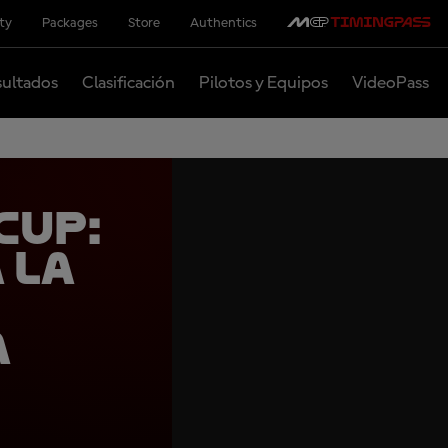
ity
Packages
Store
Authentics
ultados
Clasificación
Pilotos y Equipos
VideoPass
Cup:
 la
a