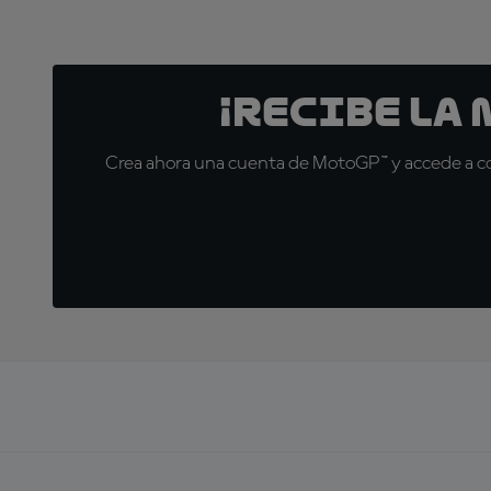
¡Recibe la
Crea ahora una cuenta de MotoGP™ y accede a con