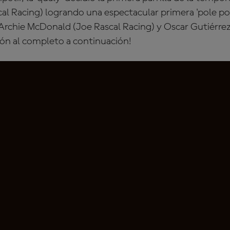
al Racing) logrando una espectacular primera 'pole pos
A
rchie McDonald
(Joe Rascal Racing) y Oscar Gutiérrez 
sión al completo a continuación!