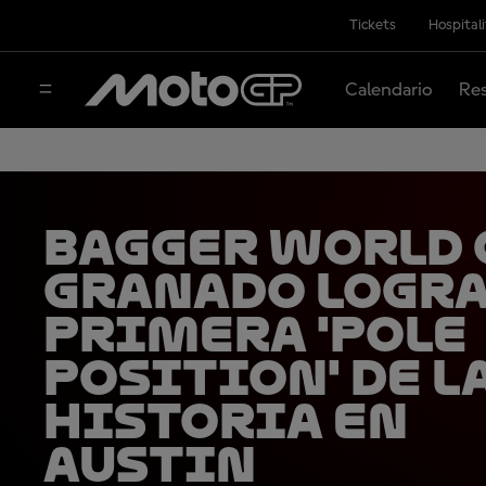
Tickets
Hospital
Calendario
Res
Bagger World 
Granado logra
primera 'pole
position' de l
historia en
Austin