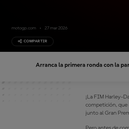
motogp.com
27 mar 2026
COMPARTIR
Arranca la primera ronda con la parri
¡La FIM Harley-Da
competición, que 
junto al Gran Pre
Pero antes de comp