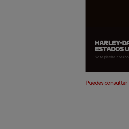
Harley-Da
Estados 
No te pierdas la sesió
Puedes consultar 