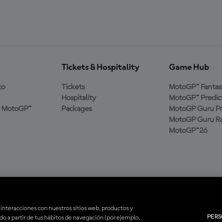
Tickets & Hospitality
Game Hub
to
Tickets
MotoGP™ Fantas
Hospitality
MotoGP™ Predic
a MotoGP™
Packages
MotoGP Guru Pr
MotoGP Guru Ra
MotoGP™26
 interacciones con nuestros sitios web, productos y
PERS
ado a partir de tus hábitos de navegación (por ejemplo,