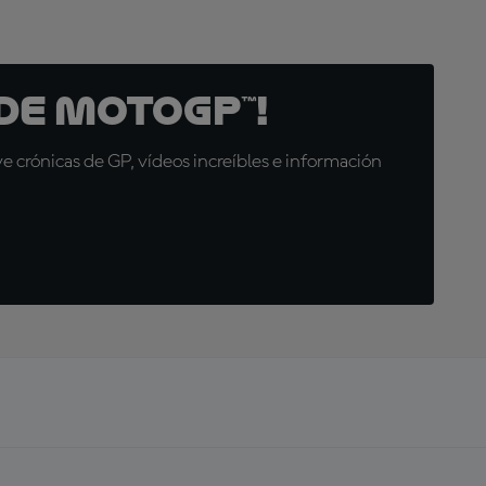
de MotoGP™!
 crónicas de GP, vídeos increíbles e información