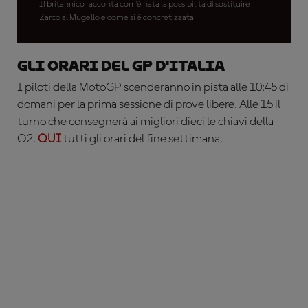
Il britannico racconta com'è nata la possibilità di sostituire
Zarco al Mugello e come si è concretizzata
Gli orari del GP d'Italia
I piloti della MotoGP scenderanno in pista alle 10:45 di
domani per la prima sessione di prove libere. Alle 15 il
turno che consegnerà ai migliori dieci le chiavi della
Q2.
QUI
tutti gli orari del fine settimana.