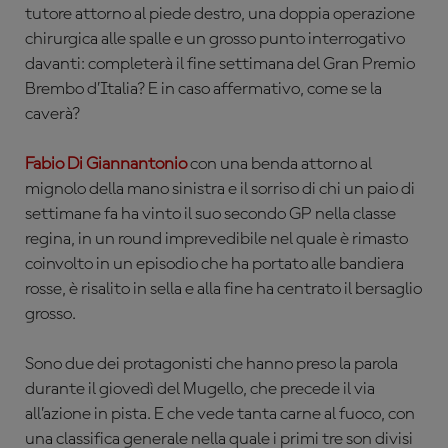
tutore attorno al piede destro, una doppia operazione
chirurgica alle spalle e un grosso punto interrogativo
davanti: completerà il fine settimana del Gran Premio
Brembo d’Italia? E in caso affermativo, come se la
caverà?
Fabio Di Giannantonio
con una benda attorno al
mignolo della mano sinistra e il sorriso di chi un paio di
settimane fa ha vinto il suo secondo GP nella classe
regina, in un round imprevedibile nel quale è rimasto
coinvolto in un episodio che ha portato alle bandiera
rosse, è risalito in sella e alla fine ha centrato il bersaglio
grosso.
Sono due dei protagonisti che hanno preso la parola
durante il giovedì del Mugello, che precede il via
all’azione in pista. E che vede tanta carne al fuoco, con
una classifica generale nella quale i primi tre son divisi