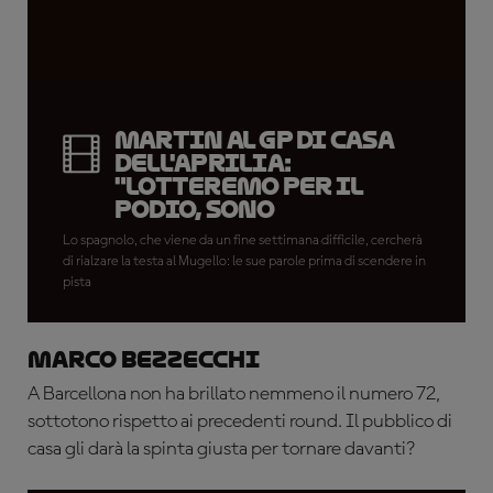
Martin al GP di casa
dell'Aprilia:
"Lotteremo per il
podio, sono
fiducioso"
Lo spagnolo, che viene da un fine settimana difficile, cercherà
di rialzare la testa al Mugello: le sue parole prima di scendere in
pista
Marco Bezzecchi
A Barcellona non ha brillato nemmeno il numero 72,
sottotono rispetto ai precedenti round. Il pubblico di
casa gli darà la spinta giusta per tornare davanti?