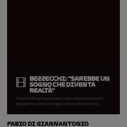
Bezzecchi: "Sarebbe un
sogno che diventa
realtà"
Vincere al Mugello per il leader iridato sarebbe qualcosa di
speciale: ma la strada è lunga e lui tiene i piedi per terra
Fabio Di Giannantonio