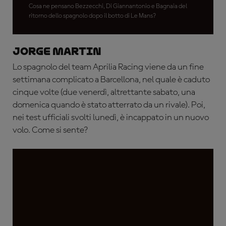
campione del mondo"
Cosa ne pensano Bezzecchi, Di Giannantonio e Bagnaia del
ritorno dello spagnolo dopo il botto di Le Mans?
Jorge Martin
Lo spagnolo del team Aprilia Racing viene da un fine
settimana complicato a Barcellona, nel quale è caduto
cinque volte (due venerdì, altrettante sabato, una
domenica quando è stato atterrato da un rivale). Poi,
nei test ufficiali svolti lunedì, è incappato in un nuovo
volo. Come si sente?