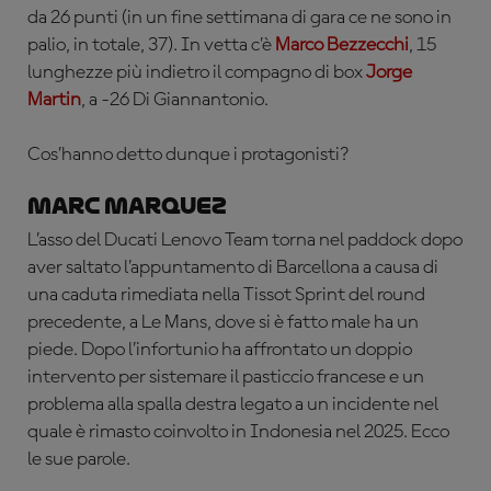
da 26 punti (in un fine settimana di gara ce ne sono in
palio, in totale, 37). In vetta c’è
Marco Bezzecchi
, 15
lunghezze più indietro il compagno di box
Jorge
Martin
, a -26 Di Giannantonio.
Cos’hanno detto dunque i protagonisti?
Marc Marquez
L’asso del Ducati Lenovo Team torna nel paddock dopo
aver saltato l’appuntamento di Barcellona a causa di
una caduta rimediata nella Tissot Sprint del round
precedente, a Le Mans, dove si è fatto male ha un
piede. Dopo l’infortunio ha affrontato un doppio
intervento per sistemare il pasticcio francese e un
problema alla spalla destra legato a un incidente nel
quale è rimasto coinvolto in Indonesia nel 2025. Ecco
le sue parole.