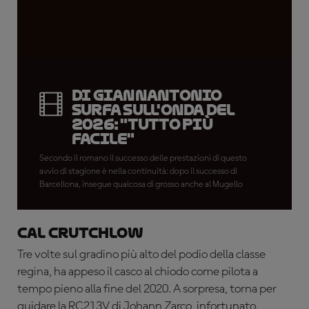
Di Giannantonio
surfa sull'onda del
2026: "Tutto più
facile"
Secondo il romano il successo delle prestazioni di questo
avvio di stagione è nella continuità: dopo il successo di
Barcellona, insegue qualcosa di grosso anche al Mugello
Cal Crutchlow
Tre volte sul gradino più alto del podio della classe
regina, ha appeso il casco al chiodo come pilota a
tempo pieno alla fine del 2020. A sorpresa, torna per
guidare la RC213V di Johann Zarco, infortunato.