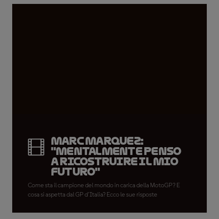
Marc Marquez:
"Mentalmente penso
a ricostruire il mio
futuro"
Come sta il campione del mondo in carica della MotoGP? E
cosa si aspetta dal GP d'Italia? Ecco le sue risposte