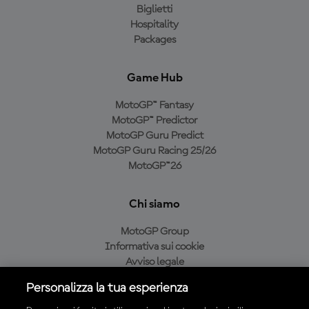
Biglietti
Hospitality
Packages
Game Hub
MotoGP™ Fantasy
MotoGP™ Predictor
MotoGP Guru Predict
MotoGP Guru Racing 25/26
MotoGP™26
Chi siamo
MotoGP Group
Informativa sui cookie
Avviso legale
Informativa sulla privacy
Personalizza la tua esperienza
Condizioni di acquisto