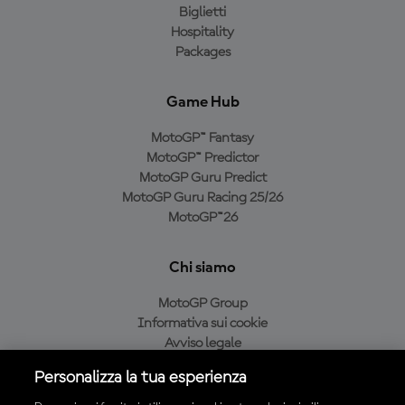
Biglietti
Hospitality
Packages
Game Hub
MotoGP™ Fantasy
MotoGP™ Predictor
MotoGP Guru Predict
MotoGP Guru Racing 25/26
MotoGP™26
Chi siamo
MotoGP Group
Informativa sui cookie
Avviso legale
Informativa sulla privacy
Personalizza la tua esperienza
Condizioni di acquisto