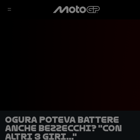
Ogura poteva battere
anche Bezzecchi? "Con
altri 3 giri..."