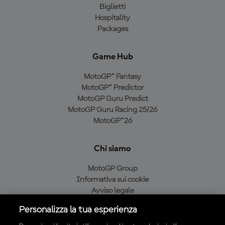
Biglietti
Hospitality
Packages
Game Hub
MotoGP™ Fantasy
MotoGP™ Predictor
MotoGP Guru Predict
MotoGP Guru Racing 25/26
MotoGP™26
Chi siamo
MotoGP Group
Informativa sui cookie
Avviso legale
Informativa sulla privacy
Personalizza la tua esperienza
Condizioni di acquisto