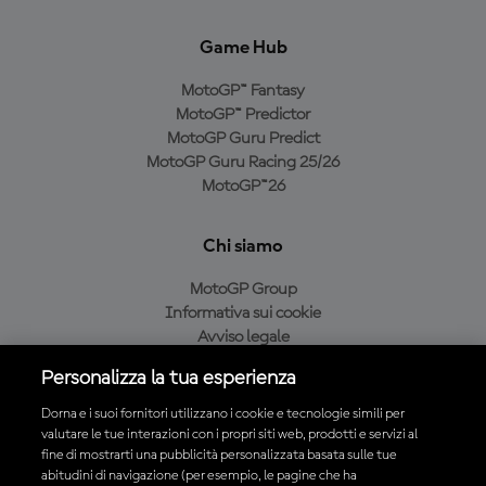
Game Hub
MotoGP™ Fantasy
MotoGP™ Predictor
MotoGP Guru Predict
MotoGP Guru Racing 25/26
MotoGP™26
Chi siamo
MotoGP Group
Informativa sui cookie
Avviso legale
Informativa sulla privacy
Personalizza la tua esperienza
Condizioni di acquisto
Dorna e i suoi fornitori utilizzano i cookie e tecnologie simili per
valutare le tue interazioni con i propri siti web, prodotti e servizi al
fine di mostrarti una pubblicità personalizzata basata sulle tue
Scarica l'app ufficiale MotoGP™
abitudini di navigazione (per esempio, le pagine che ha