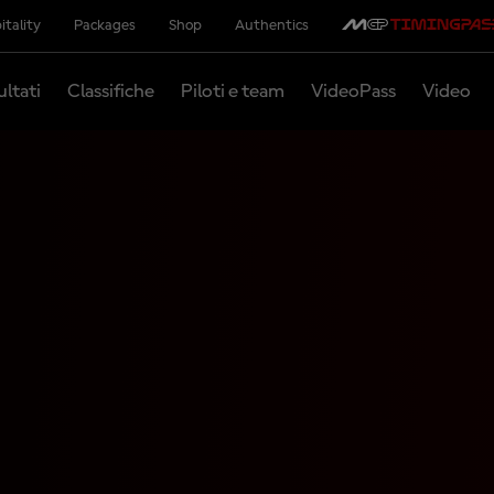
itality
Packages
Shop
Authentics
ultati
Classifiche
Piloti e team
VideoPass
Video