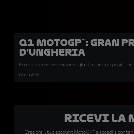
Q1 MotoGP™: Gran P
d'Ungheria
Ecco la sessione che consegna gli ultimi posti disponibili per
06 giu 2026
Ricevi la
Crea ora il tuo account MotoGP™ e accedi a contenu