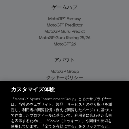
ゲームハブ
MotoGP™ Fantasy
MotoGP™ Predictor
MotoGP Guru Predict
MotoGP Guru Racing 25/26
MotoGP™26
アバウト
MotoGP Group
クッキーポリシー
利用規約
カスタマイズ体験
プライバシーポリシー
購入ポリシー
『MotoGP™ Sports Entertainment Group』とそのサプライヤー
は、当社のウェブサイト、製品、サービスとのやり取りを測
定し、利用者の閲覧習慣（例えば閲覧したページ）に基づい
て作成したプロフィールに基づいて、利用者に合わせた広告
オフィシャルアプリ
を表示するために、『Cookie（クッキー）』や同様の技術を
使用しています。『全てを有効にする』をクリックすると、