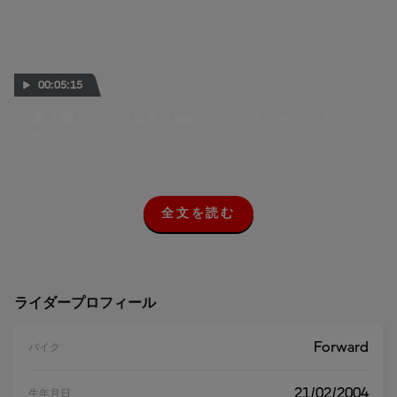
00:05:15
第４戦スペインＧＰ『Moto2™クラス』～インタビュ
ー
25 APR 2026
全文を読む
全
文
を
読
む
ライダープロフィール
Forward
バイク
21/02/2004
生年月日