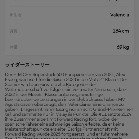
Valencia
出生地
184 cm
身長
69 kg
体重
ライダーストーリー
Der FIM CEV Superstock 600 Europameister von 2021, Alex
Escrig, wechselt für die Saison 2023 in die Moto2™-Klasse. Der
Spanier wird den Fans, die alle Kategorien der
Weltmeisterschaft verfolgen, ein vertrauter Name sein, da er
2022 in der MotoE™-Klasse unterwegs war. Einige
beeindruckende Leistungen in der Elektroklasse haben MV
Agusta davon überzeugt, dem Valencianer eine Chance zu
geben. Insgesamt nahm Escrig nur an acht Grand-Prix-Rennen
teil und sammelte nur in Malaysia Punkte. Die #11 setzte 2024
ihre Zusammenarbeit mit Forward Racing fort, wobei der
spanische Fahrer eine schwierige Saison erlebte, da er keine
Meisterschaftspunkte erzielte. Escrigs Partnerschaft mit
Forward Racing wurde 2025 fortgesetzt, und er fuhr mehrere