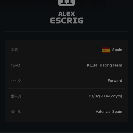
11
Alex
Escrig
Spain
国籍
KLINT Racing Team
TEAM
Forward
バイク
21/02/2004 (22 yrs)
生年月日
Valencia, Spain
出生地