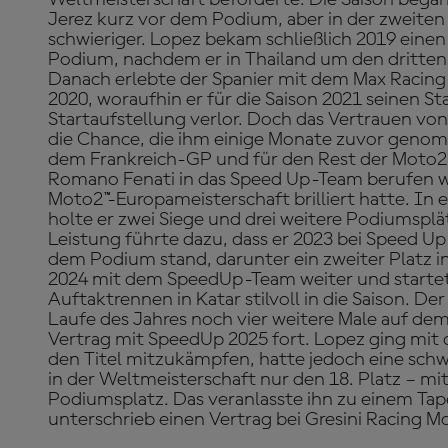
Jerez kurz vor dem Podium, aber in der zweiten H
schwieriger. Lopez bekam schließlich 2019 ein
Podium, nachdem er in Thailand um den dritten
Danach erlebte der Spanier mit dem Max Racing 
2020, woraufhin er für die Saison 2021 seinen S
Startaufstellung verlor. Doch das Vertrauen vo
die Chance, die ihm einige Monate zuvor genom
dem Frankreich-GP und für den Rest der Moto2™-
Romano Fenati in das Speed Up-Team berufen w
Moto2™-Europameisterschaft brilliert hatte. In e
holte er zwei Siege und drei weitere Podiumsplä
Leistung führte dazu, dass er 2023 bei Speed Up 
dem Podium stand, darunter ein zweiter Platz i
2024 mit dem SpeedUp-Team weiter und startet
Auftaktrennen in Katar stilvoll in die Saison. De
Laufe des Jahres noch vier weitere Male auf de
Vertrag mit SpeedUp 2025 fort. Lopez ging mit 
den Titel mitzukämpfen, hatte jedoch eine schw
in der Weltmeisterschaft nur den 18. Platz – mit
Podiumsplatz. Das veranlasste ihn zu einem Tap
unterschrieb einen Vertrag bei Gresini Racing M