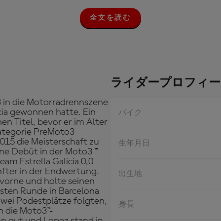
全文を読む
全
文
を
読
む
ライダープロフィー
3 in die Motorradrennszene
cia gewonnen hatte. Ein
バイク
en Titel, bevor er im Alter
Kategorie PreMoto3
2015 die Meisterschaft zu
生年月日
ne Debüt in der Moto3 ™
m Estrella Galicia 0,0
nfter in der Endwertung.
出生地
 vorne und holte seinen
hsten Runde in Barcelona
 zwei Podestplätze folgten,
身長
in die Moto3™-
nn gut und Lopez stand in