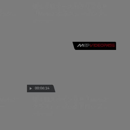
第１６戦オーストラリアＧＰ
バックド
『Moto2™クラス』～インタビ
ュー
21 OCT 2023
00:06:14
to2™
第４戦スペインＧＰ『Moto2™
ー
クラス』～バックドロップイ
ンタビュー
30 APR 2023