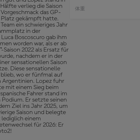
älfte verlieg die Saison
体重
en Vorgeschmack das GP-
 Platz gekämpft hatte.
Team ein schwieriges Jahr
tammplatz in der
n Luca Boscoscuro gab ihm
men worden war, als er ab
Saison 2022 als Ersatz für
urde, nachdem er in der
iner sensationellen Saison
tze. Diese sensationelle
blieb, wo er fünfmal auf
n Argentinien. Lopez fuhr
e mit einem Sieg beim
r spanische Fahrer stand im
m Podium. Er setzte seinen
dem Ziel ins Jahr 2025, um
ierige Saison und belegte
 lediglich einem
etenwechsel für 2026: Er
oto2!