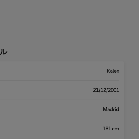
ル
Kalex
21/12/2001
Madrid
181 cm