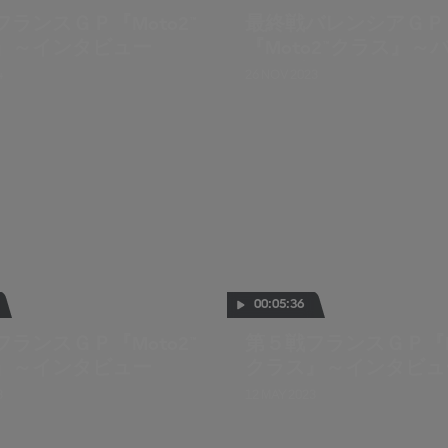
ランスＧＰ『Moto2™
最終戦バレンシアＧＰ
』～インタビュー
『Moto2™クラス』～
ロップインタビュー
4
26 NOV 2023
00:05:36
ランスＧＰ『Moto2™
第５戦フランスＧＰ『Mo
』～インタビュー
クラス』～インタビュ
3
12 MAY 2023