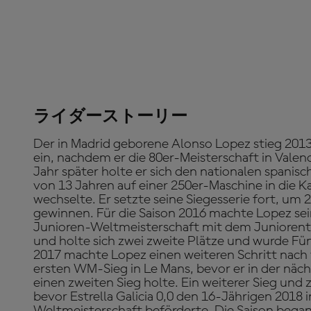
ライダーストーリー
Der in Madrid geborene Alonso Lopez stieg 201
ein, nachdem er die 80er-Meisterschaft in Valen
Jahr später holte er sich den nationalen spanisch
von 13 Jahren auf einer 250er-Maschine in die 
wechselte. Er setzte seine Siegesserie fort, um 
gewinnen. Für die Saison 2016 machte Lopez sei
Junioren-Weltmeisterschaft mit dem Juniorentea
und holte sich zwei zweite Plätze und wurde Fü
2017 machte Lopez einen weiteren Schritt nach
ersten WM-Sieg in Le Mans, bevor er in der näc
einen zweiten Sieg holte. Ein weiterer Sieg und
bevor Estrella Galicia 0,0 den 16-Jährigen 2018 
Weltmeisterschaft beförderte. Die Saison bega