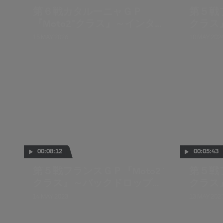
第６戦カタルーニャＧＰ
第５戦フ
『Moto2™クラス』～インタビ
クラス
ュー
15 MAY 2026
10 MAY 202
00:08:12
00:05:43
第５戦フランスＧＰ『Moto2™
第５戦フ
クラス』～バックドロップイ
クラス
ンタビュー
14 MAY 2023
13 MAY 202