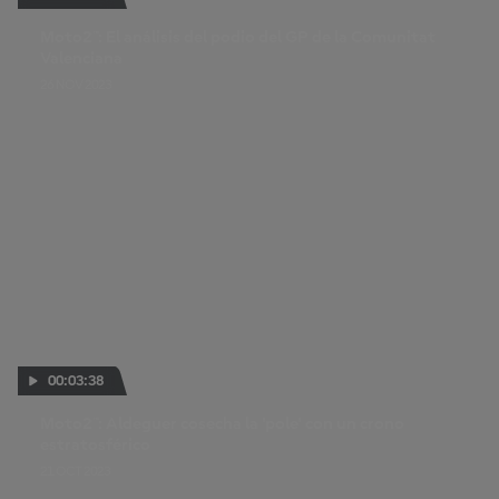
Moto2™: El análisis del podio del GP de la Comunitat
Valenciana
26 NOV 2023
00:03:38
Moto2™: Aldeguer cosecha la 'pole' con un crono
estratosférico
21 OCT 2023