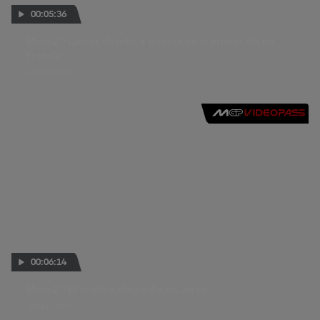
00:05:36
Moto2™: Lowes desafía a Acosta en el primer día en
Francia
12 MAY 2023
00:06:14
Moto2™: El análisis del podio en Jerez
30 ABR 2023