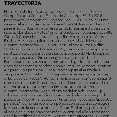
Trayectoria
Nacido en Madrid, Alonso López se convertiría en 2014 en
Campeón de la Copa de España de Challenge 80. En 2015 se
proclamaba Campeón del PreMoto3 del FIM CEV en la última
carrera. Al año siguiente terminaría 5º en Moto3™ del FIM CEV
pese a no puntuar en 4 carreras. En 2017 acabaría 3º, para dar el
salto al Mundial de Moto3™ en el año 2018 con el equipo Estrella
Galicia 0,0, con el que rozaría el podio en el circuito de Jerez.
Finalmente, conseguiría alcanzar el dulce sabor del podio
durante la campaña 2019 al ser 3º en Tailandia. Tras un difícil
2020, la cosa se complicaría en 2021, cuando vería desaparecer
su plaza en la categoría ligera junto al equipo de Max Biaggi de
manera inesperada. Sin embargo, la confianza de Luca
Boscoscuro le devolvería la oportunidad que le fue arrebatada
unos meses antes al ser citado para sustituir a Romano Fenati en
el Speed Up a partir del GP de Francia y para el resto de la
temporada 2022 de Moto2™, después de haber despuntado en
el Europeo de Moto2™. Alonso firmaría una campaña sensacional
que culminaría con 2 victorias y otros 3 podios. Tras convertirse
en una de las grandes revelaciones de la clase intermedia,
durante la campaña 2023 el piloto madrileño de Speed Up
subiría al cajón hasta en cinco ocasiones, incluido un segundo
puesto en Argentina. López continuaría con el equipo SpeedUp
para 2024, comenzando la temporada con estilo tras conseguir
la victoria en la primera ronda en Qatar. El piloto español subiría
al podio en cuatro ocasiones más a lo largo del año y terminaría
6º en la clasificación general. Alonso López afrontaría 2025 con