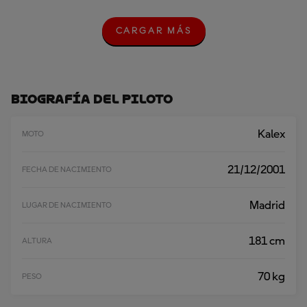
CARGAR MÁS
C
A
R
G
A
R
Biografía Del Piloto
M
Á
S
Kalex
MOTO
21/12/2001
FECHA DE NACIMIENTO
Madrid
LUGAR DE NACIMIENTO
181 cm
ALTURA
70 kg
PESO