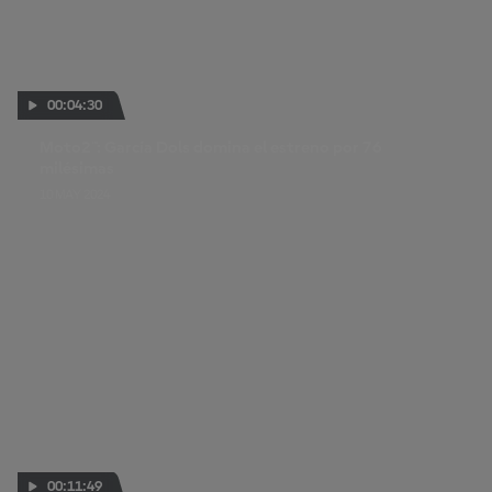
00:04:30
Moto2™: García Dols domina el estreno por 76
milésimas
10 MAY 2024
00:11:49