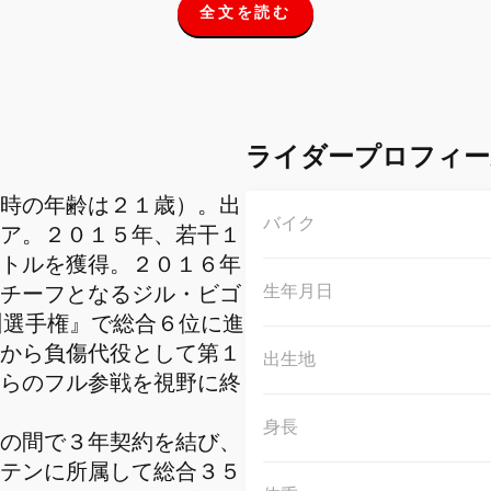
全文を読む
全
文
を
読
む
ライダープロフィー
時の年齢は２１歳）。出
バイク
ア。２０１５年、若干１
トルを獲得。２０１６年
生年月日
チーフとなるジル・ビゴ
欧州選手権』で総合６位に進
から負傷代役として第１
出生地
らのフル参戦を視野に終
身長
の間で３年契約を結び、
テンに所属して総合３５