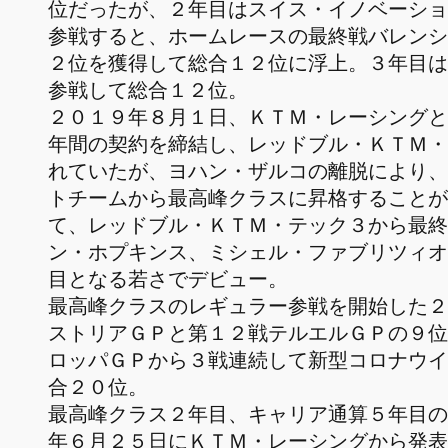
位だったが、２年目はスイス・イノベーショ
参戦すると、ホームレースの最終戦バレンシ
２位を獲得して総合１２位に浮上。３年目は
参戦して総合１２位。
２０１９年８月１日、ＫＴＭ・レーシングと
年間の契約を締結し、レッドブル・ＫＴＭ・
れていたが、ヨハン・ザルコの離脱により、
トチームから最高峰クラスに昇格することが
て、レッドブル・ＫＴＭ・テック３から最終
ン・ホプキンス、ミシェル・ファブリツィオ
目となる若さでデビュー。
最高峰クラスのレギュラー参戦を開始した２
ストリアＧＰと第１２戦テルエルＧＰの９位
ロッパＧＰから３戦連続して新型コロナウイ
合２０位。
最高峰クラス２年目、キャリア通算５年目の
年６月２５日にＫＴＭ・レーシングから発表