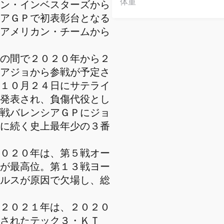
体重
ン・インベスターズから
アＧＰで初表彰台となる
アメリカン・チームから
の間で２０２０年から２
アジョから参戦が予定さ
１０月２４日にサテライ
発表され、負傷代役とし
戦バレンシアＧＰにジョ
に続く史上最年少の３番
０２０年は、第５戦オー
が最高位。第１３戦ヨー
ルスが原因で欠場し、総
２０２１年は、２０２０
されたテック３・ＫＴ