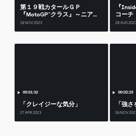
第１９戦カタールＧＰ
『Insi
『MotoGP™クラス』～ニアミ
コーチ
ス
18 NOV 2023
28 AUG 202
00:01:32
00:02:25
「クレイジーな気分」
「強さ
27 APR 2023
06 NOV 202