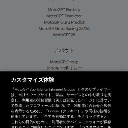
MotoGP™ Fantasy
MotoGP™ Predictor
MotoGP Guru Predict
MotoGP Guru Racing 25/26
MotoGP™26
アバウト
MotoGP Group
クッキーポリシー
利用規約
カスタマイズ体験
プライバシーポリシー
購入ポリシー
『MotoGP™ Sports Entertainment Group』とそのサプライヤー
は、当社のウェブサイト、製品、サービスとのやり取りを測
定し、利用者の閲覧習慣（例えば閲覧したページ）に基づい
て作成したプロフィールに基づいて、利用者に合わせた広告
オフィシャルアプリ
を表示するために、『Cookie（クッキー）』や同様の技術を
使用しています。『全てを有効にする』をクリックすると、
これらの目的のために、利用者のデバイスにクッキーが保存
されることに同意したことになります。『カスタマイズ』を