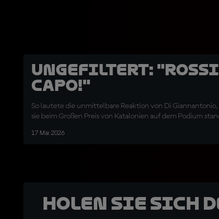
UNGEFILTERT: "Rossi!
capo!"
So lautete die unmittelbare Reaktion von Di Giannantonio, 
sie beim Großen Preis von Katalonien auf dem Podium sta
17 Mai 2026
Holen Sie sich 