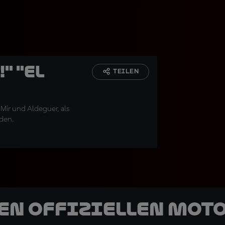
" "El
TEILEN
Mir und Aldeguer, als
nden.
den offiziellen Mot