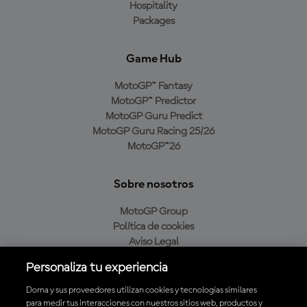
Hospitality
Packages
Game Hub
MotoGP™ Fantasy
MotoGP™ Predictor
MotoGP Guru Predict
MotoGP Guru Racing 25/26
MotoGP™26
Sobre nosotros
MotoGP Group
Política de cookies
Aviso Legal
Política de privacidad
Personaliza tu experiencia
Política de compra
Dorna y sus proveedores utilizan cookies y tecnologías similares
para medir tus interacciones con nuestros sitios web, productos y